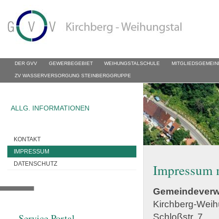
DER GVV
GEWERBEGEBIET
WEIHUNGSTALSCHULE
MITGLIEDSGEMEIN
ZV WASSERVERSORGUNG STEINBERGGRUPPE
ALLG. INFORMATIONEN
KONTAKT
IMPRESSUM
DATENSCHUTZ
Impressum 
Gemeindeverw
Kirchberg-Weih
Service Portal
Schloßstr. 7