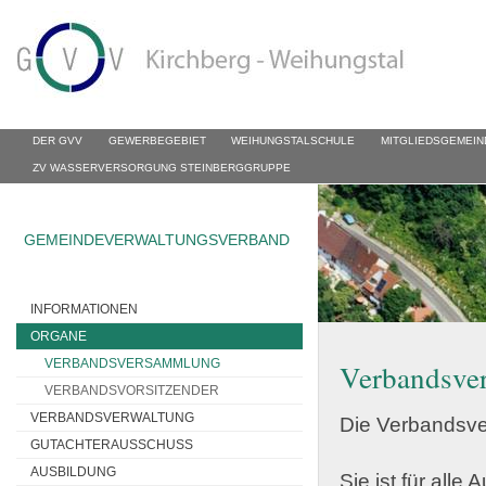
DER GVV
GEWERBEGEBIET
WEIHUNGSTALSCHULE
MITGLIEDSGEMEIN
ZV WASSERVERSORGUNG STEINBERGGRUPPE
GEMEINDEVERWALTUNGSVERBAND
INFORMATIONEN
ORGANE
VERBANDSVERSAMMLUNG
Verbandsve
VERBANDSVORSITZENDER
VERBANDSVERWALTUNG
Die Verbandsve
GUTACHTERAUSSCHUSS
AUSBILDUNG
Sie ist für alle