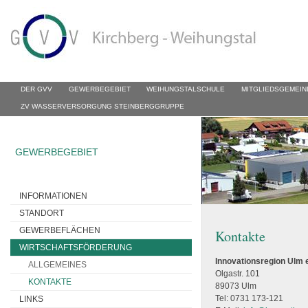
DER GVV
GEWERBEGEBIET
WEIHUNGSTALSCHULE
MITGLIEDSGEMEIN
ZV WASSERVERSORGUNG STEINBERGGRUPPE
GEWERBEGEBIET
INFORMATIONEN
STANDORT
GEWERBEFLÄCHEN
Kontakte
WIRTSCHAFTSFÖRDERUNG
Innovationsregion Ulm
e
ALLGEMEINES
Olgastr. 101
KONTAKTE
89073 Ulm
Tel: 0731 173-121
LINKS