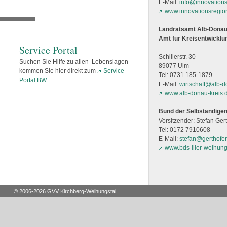
E-Mail:
info@innovation
www.innovationsregio
Landratsamt Alb-Donau
Amt für Kreisentwicklu
Service Portal
Schillerstr. 30
Suchen Sie Hilfe zu allen Lebenslagen
89077 Ulm
kommen Sie hier direkt zum
Service-
Tel: 0731 185-1879
Portal BW
E-Mail:
wirtschaft@alb-d
www.alb-donau-kreis.
Bund der Selbständigen
Vorsitzender: Stefan Ger
Tel: 0172 7910608
E-Mail:
stefan@gerthofe
www.bds-iller-weihun
© 2006-2026 GVV Kirchberg-Weihungstal