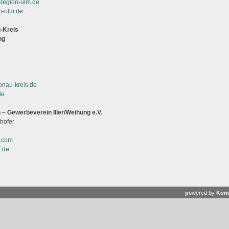
sregion-ulm.de
n-ulm.de
-Kreis
ng
onau-kreis.de
de
 – Gewerbeverein Iller/Weihung e.V.
thofer
r.com
g.de
p
owered by
Kom