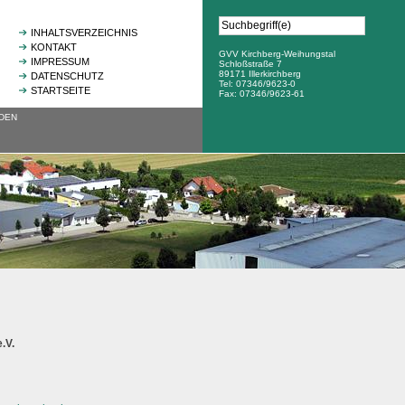
INHALTSVERZEICHNIS
KONTAKT
GVV Kirchberg-Weihungstal
IMPRESSUM
Schloßstraße 7
89171 Illerkirchberg
DATENSCHUTZ
Tel: 07346/9623-0
STARTSEITE
Fax: 07346/9623-61
DEN
.V.